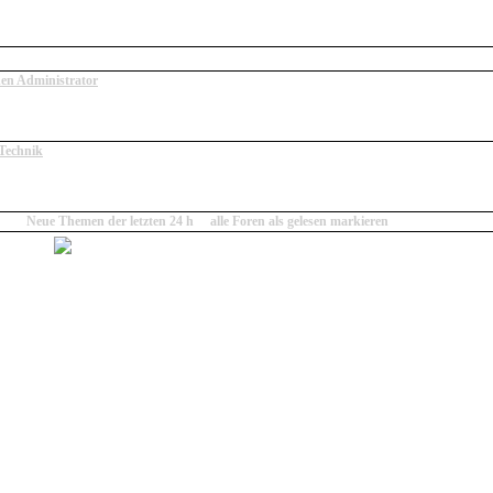
den Administrator
Ihr mir allgemeine Fragen zu meiner Person und zum Radio stellen.
 Technik
 rund um das Radio "Wie geht was..."
: 2 |
Neue Themen der letzten 24 h
|
alle Foren als gelesen markieren
 Beiträge
keine neuen Beiträge