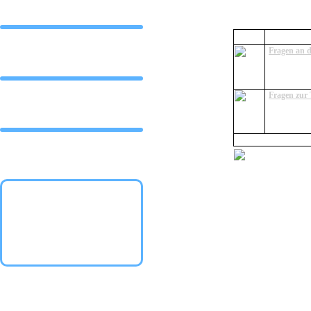
Moin moin
#
Foren
Fragen an 
DJ Online
Hier könnt 
Fragen zur
Alle Fragen
Vorschau
Themen: 2 | Beiträge
neue
Information
Mitglieder
RBM Chat
Download
Gästebuch
Streambox
Spoty Musik
Fotos