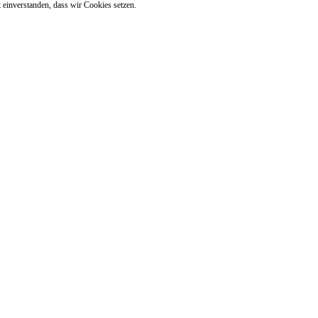
 einverstanden, dass wir Cookies setzen.
e
Chat
Sendeplan
Team